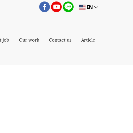
EN
t job
Our work
Contact us
Article