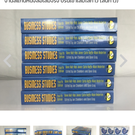
งานสแกนหนังสือเล่มจริง ปริ้นเข้าเล่มไสกาว (สันกาว)