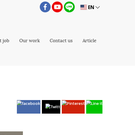
EN
t job
Our work
Contact us
Article