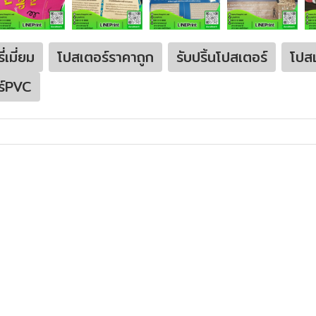
่เมี่ยม
โปสเตอร์ราคาถูก
รับปริ้นโปสเตอร์
โปสเ
อร์PVC