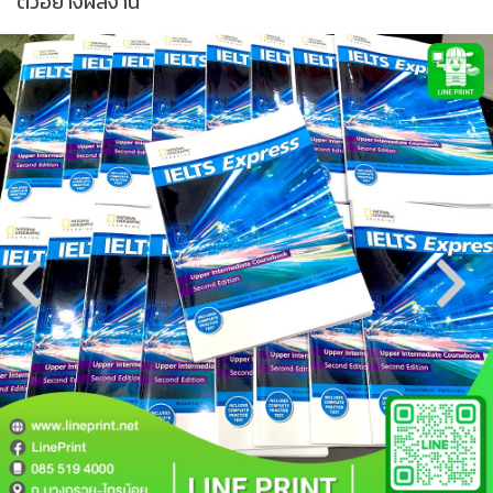
ตัวอย่างผลงาน