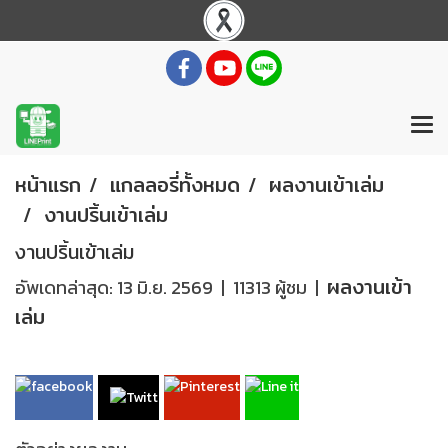
หน้าแรก
แกลลอรี่ทั้งหมด
ผลงานเข้าเล่ม
งานปริ้นเข้าเล่ม
งานปริ้นเข้าเล่ม
ผลงานเข้า
อัพเดทล่าสุด: 13 มิ.ย. 2569
|
11313 ผู้ชม
|
เล่ม