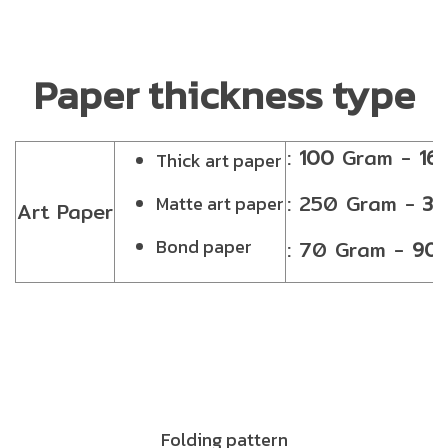
Paper thickness type
:
Gram -
100
16
Thick art paper
: 250 Gram -
30
Matte art paper
Art Paper
Bond paper
: 70 Gram -
90
Folding pattern