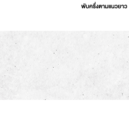
Thick art
Bond pa