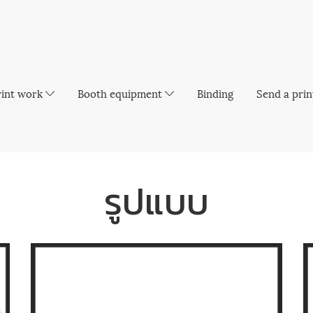
rint work
Booth equipment
Binding
Send a prin
รูปแบบ