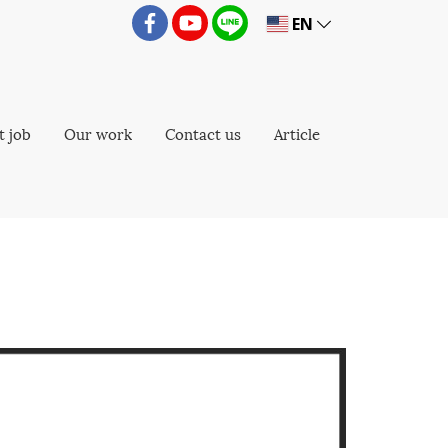
EN
t job
Our work
Contact us
Article