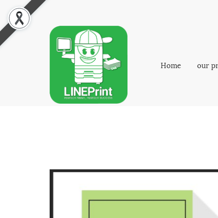
Home
our p